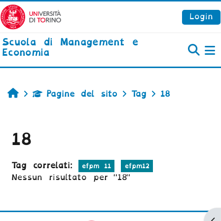
Vai al contenuto principale
Login
Scuola di Management e
Economia
P
Home
Pagine del sito
Tag
18
18
Tag correlati:
efpm 11
efpm12
Nessun risultato per "18"
Ap