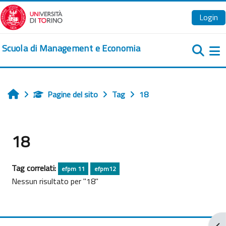
Vai al contenuto principale
Login
Scuola di Management e Economia
Pa
Pagine del sito
Tag
18
Home
18
Tag correlati:
efpm 11
efpm12
Nessun risultato per "18"
Apr