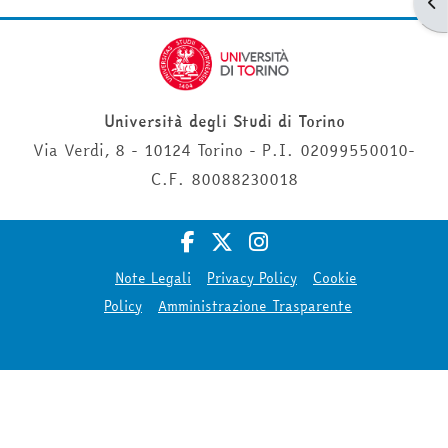
Apr
Università degli Studi di Torino
Via Verdi, 8 - 10124 Torino - P.I. 02099550010-
C.F. 80088230018
Note Legali
Privacy Policy
Cookie
Policy
Amministrazione Trasparente