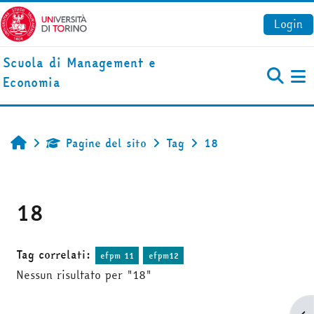
Vai al contenuto principale
Login
Scuola di Management e
Economia
Pa
Pagine del sito
Tag
18
Home
18
Tag correlati:
efpm 11
efpm12
Nessun risultato per "18"