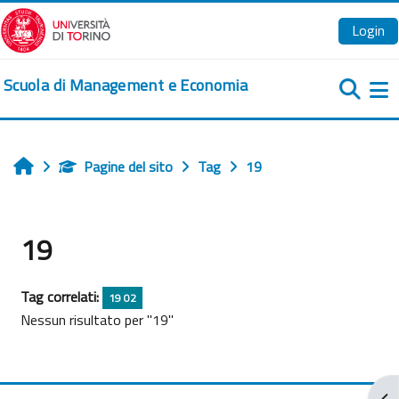
Vai al contenuto principale
Login
Scuola di Management e Economia
Pa
Pagine del sito
Tag
19
Home
19
Tag correlati:
19 02
Nessun risultato per "19"
Apr