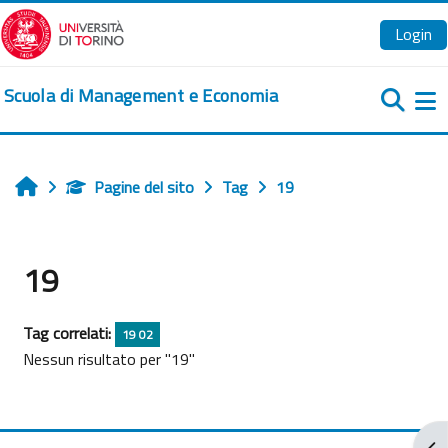
Vai al contenuto principale
Login
Scuola di Management e Economia
Pa
Pagine del sito
Tag
19
Home
19
Tag correlati:
19 02
Nessun risultato per "19"
Apr