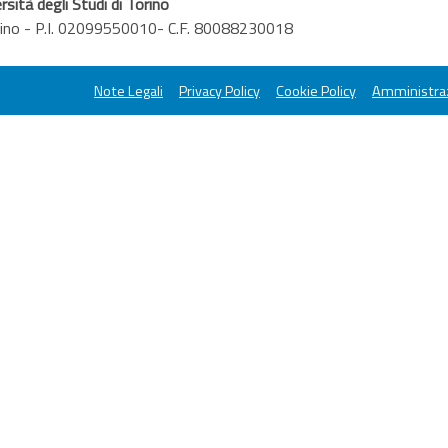
rsità degli Studi di Torino
orino - P.I. 02099550010- C.F. 80088230018
Note Legali
Privacy Policy
Cookie Policy
Amministraz