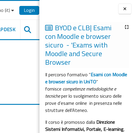
o ‎(it)‎
Login
Blocchi
BYOD e CLB| Esami
LPDESK
con Moodle e browser
sicuro - 'Exams with
Moodle and Secure
Browser
Il percorso formativo “
Esami con Moodle
e browser sicuro in UniTO
”
fornisce
competenze metodologiche e
tecniche
per lo svolgimento sicuro delle
prove d’esame online in presenza nelle
strutture dell'Ateneo.
Il corso è promosso dalla
Direzione
Sistemi Informativi, Portale, E-learning
,