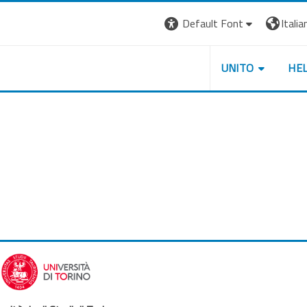
Default Font
Italian
UNITO
HE