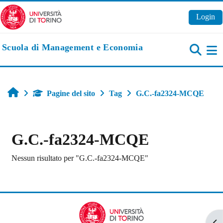
Vai al contenuto principale
Login
Scuola di Management e Economia
Pa
Home
Pagine del sito
Tag
G.C.-fa2324-MCQE
G.C.-fa2324-MCQE
Nessun risultato per "G.C.-fa2324-MCQE"
Apr