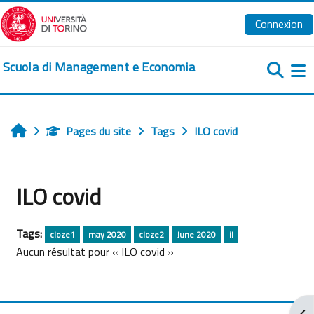
Passer au contenu principal
Connexion
Scuola di Management e Economia
Pa
Pages du site
Tags
ILO covid
Accueil
ILO covid
Tags:
cloze1
may 2020
cloze2
June 2020
il
Aucun résultat pour « ILO covid »
Ouv