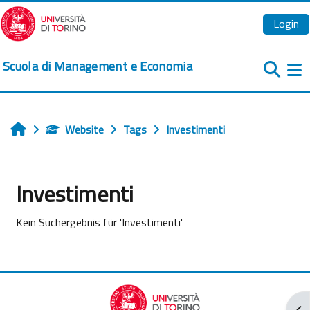
Zum Hauptinhalt
Login
Scuola di Management e Economia
We
Website
Tags
Investimenti
Startseite
Investimenti
Kein Suchergebnis für 'Investimenti'
Blo