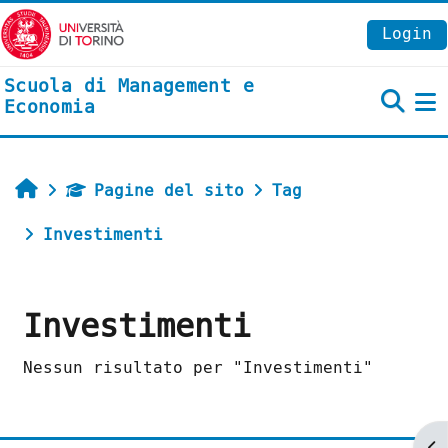
Vai al contenuto principale
Login
Scuola di Management e
Economia
P
Home
Pagine del sito
Tag
Investimenti
Investimenti
Nessun risultato per "Investimenti"
Ap