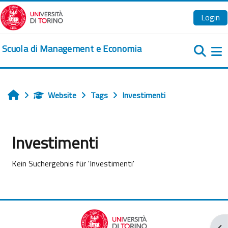
Zum Hauptinhalt
Login
Scuola di Management e Economia
We
Website
Tags
Investimenti
Startseite
Investimenti
Kein Suchergebnis für 'Investimenti'
Blo