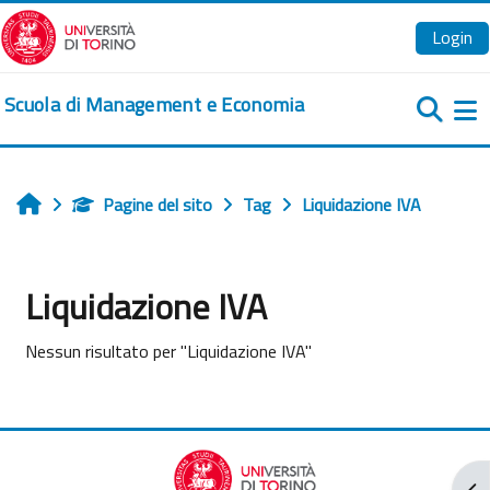
Vai al contenuto principale
Login
Scuola di Management e Economia
Pa
Pagine del sito
Tag
Liquidazione IVA
Home
Liquidazione IVA
Nessun risultato per "Liquidazione IVA"
Apr