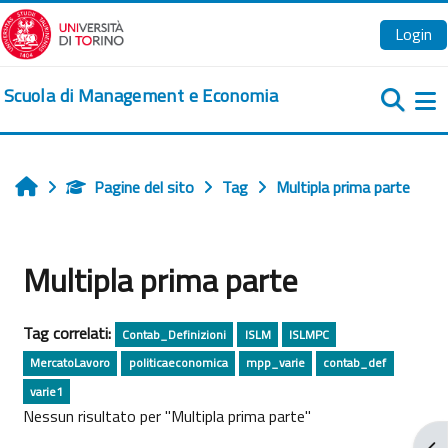
Vai al contenuto principale
Login
Scuola di Management e Economia
Pa
Pagine del sito
Tag
Multipla prima parte
Home
Multipla prima parte
Tag correlati:
Contab_Definizioni
ISLM
ISLMPC
MercatoLavoro
politicaeconomica
mpp_varie
contab_def
varie1
Nessun risultato per "Multipla prima parte"
Apr