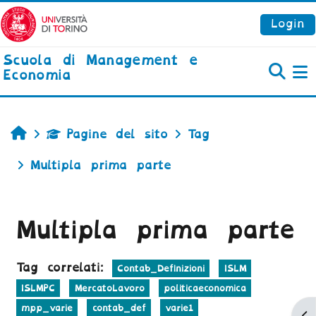
Vai al contenuto principale
Login
Scuola di Management e
Economia
P
Home
Pagine del sito
Tag
Multipla prima parte
Multipla prima parte
Tag correlati:
Contab_Definizioni
ISLM
ISLMPC
MercatoLavoro
politicaeconomica
mpp_varie
contab_def
varie1
Ap