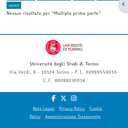
Apr
varie1
Nessun risultato per "Multipla prima parte"
Università degli Studi di Torino
Via Verdi, 8 - 10124 Torino - P.I. 02099550010-
C.F. 80088230018
Note Legali
Privacy Policy
Cookie
Policy
Amministrazione Trasparente