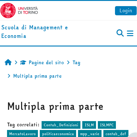
Vai al contenuto principale
Login
Scuola di Management e
Economia
Pa
Pagine del sito
Tag
Home
Multipla prima parte
Multipla prima parte
Tag correlati:
Contab_Definizioni
ISLM
ISLMPC
MercatoLavoro
politicaeconomica
mpp_varie
contab_def