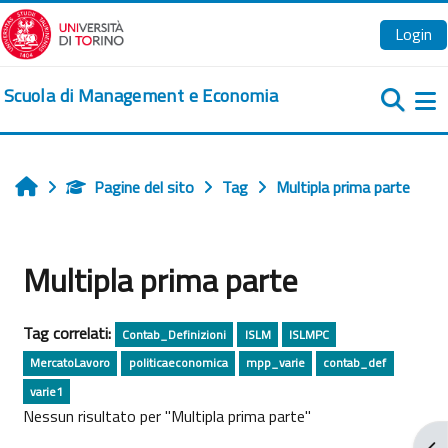
Vai al contenuto principale
Login
Scuola di Management e Economia
Pa
Pagine del sito
Tag
Multipla prima parte
Home
Multipla prima parte
Tag correlati:
Contab_Definizioni
ISLM
ISLMPC
MercatoLavoro
politicaeconomica
mpp_varie
contab_def
varie1
Nessun risultato per "Multipla prima parte"
Apr