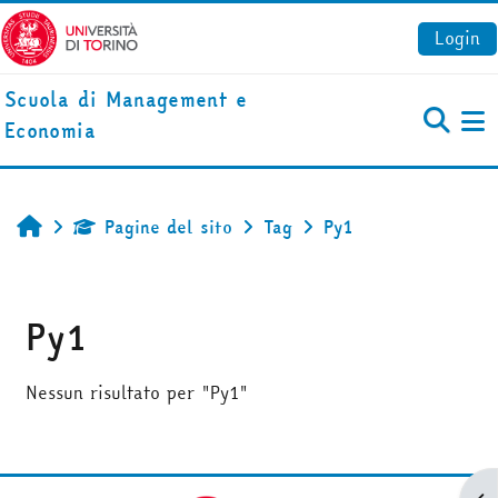
Vai al contenuto principale
Login
Scuola di Management e
Economia
Pa
Pagine del sito
Tag
Py1
Home
Py1
Nessun risultato per "Py1"