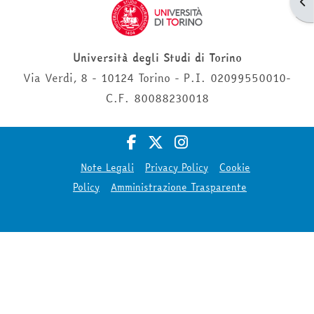
Apr
Università degli Studi di Torino
Via Verdi, 8 - 10124 Torino - P.I. 02099550010-
C.F. 80088230018
Note Legali
Privacy Policy
Cookie
Policy
Amministrazione Trasparente