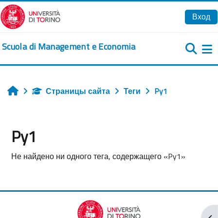
Перейти к основному содержанию
Вход
Scuola di Management e Economia
Б
Страницы сайта
Теги
Py1
Главная
Py1
Не найдено ни одного тега, содержащего «Py1»
От