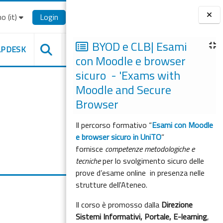
o ‎(it)‎
Login
Blocchi
BYOD e CLB| Esami
LPDESK
con Moodle e browser
sicuro - 'Exams with
Moodle and Secure
Browser
Il percorso formativo “
Esami con Moodle
e browser sicuro in UniTO
”
fornisce
competenze metodologiche e
tecniche
per lo svolgimento sicuro delle
prove d’esame online in presenza nelle
strutture dell'Ateneo.
Il corso è promosso dalla
Direzione
Sistemi Informativi, Portale, E-learning
,