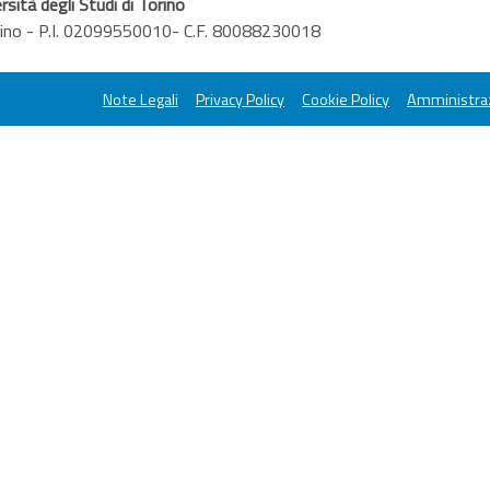
rsità degli Studi di Torino
orino - P.I. 02099550010- C.F. 80088230018
Note Legali
Privacy Policy
Cookie Policy
Amministraz