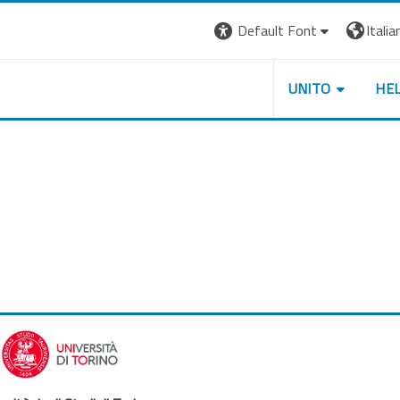
Default Font
Italian
UNITO
HE