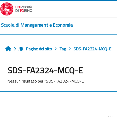
Vai al contenuto principale
Scuola di Management e Economia
Pagine del sito
Tag
SDS-FA2324-MCQ-E
Home
SDS-FA2324-MCQ-E
Nessun risultato per "SDS-FA2324-MCQ-E"