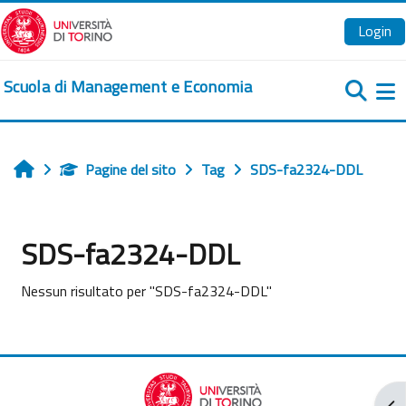
Vai al contenuto principale
Login
Scuola di Management e Economia
Pa
Pagine del sito
Tag
SDS-fa2324-DDL
Home
SDS-fa2324-DDL
Nessun risultato per "SDS-fa2324-DDL"
Apr