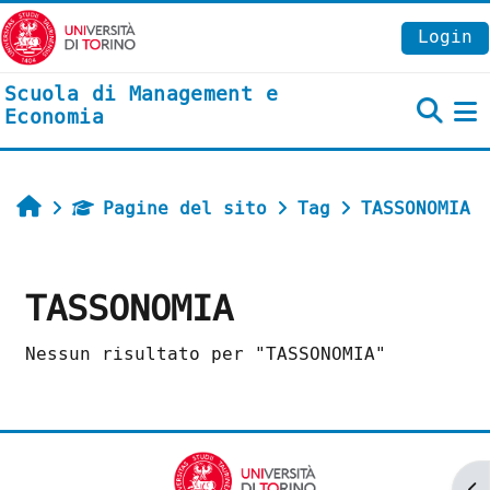
Vai al contenuto principale
Login
Scuola di Management e
Economia
P
Home
Pagine del sito
Tag
TASSONOMIA
TASSONOMIA
Nessun risultato per "TASSONOMIA"
Ap