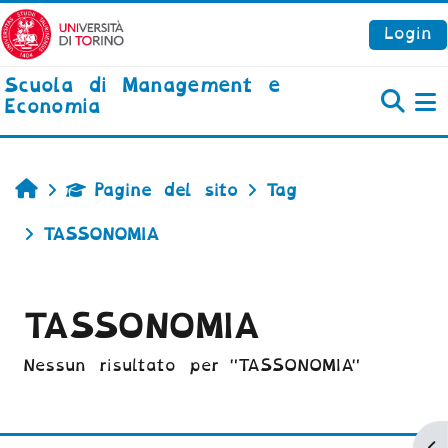
Vai al contenuto principale
Login
Scuola di Management e
Economia
P
Home
Pagine del sito
Tag
TASSONOMIA
TASSONOMIA
Nessun risultato per "TASSONOMIA"
Ap