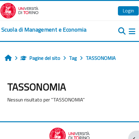
Vai al contenuto principale
Login
Scuola di Management e Economia
Pa
Pagine del sito
Tag
TASSONOMIA
Home
TASSONOMIA
Nessun risultato per "TASSONOMIA"
Apr