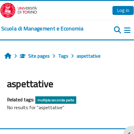
Skip to main content
Log in
Scuola di Management e Economia
Si
Site pages
Tags
aspettative
Home
aspettative
Related tags:
multipla seconda parte
No results for "aspettative"
Ope