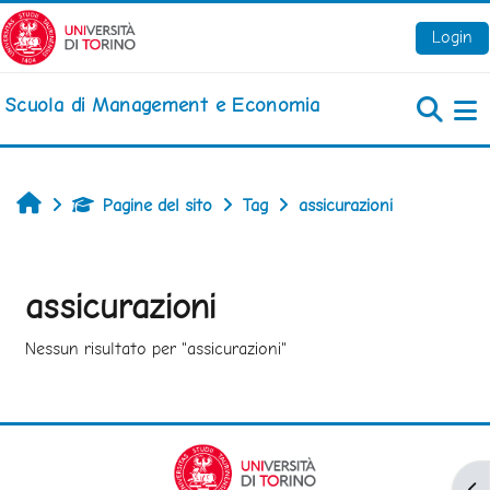
Vai al contenuto principale
Login
Scuola di Management e Economia
Pa
Home
Pagine del sito
Tag
assicurazioni
assicurazioni
Nessun risultato per "assicurazioni"
Apr