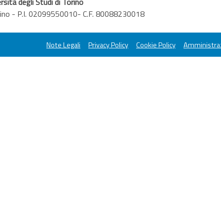
rsità degli Studi di Torino
orino - P.I. 02099550010- C.F. 80088230018
Note Legali
Privacy Policy
Cookie Policy
Amministraz