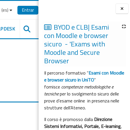
(es)‎
Entrar
Bloques
BYOD e CLB| Esami
LPDESK
con Moodle e browser
sicuro - 'Exams with
Moodle and Secure
Browser
Il percorso formativo “
Esami con Moodle
e browser sicuro in UniTO
”
fornisce
competenze metodologiche e
tecniche
per lo svolgimento sicuro delle
prove d’esame online in presenza nelle
strutture dell'Ateneo.
Il corso è promosso dalla
Direzione
Sistemi Informativi, Portale, E-learning
,