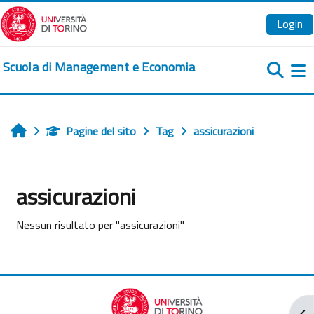
Vai al contenuto principale
Login
Scuola di Management e Economia
Pa
Pagine del sito
Tag
assicurazioni
Home
assicurazioni
Nessun risultato per "assicurazioni"
Apr