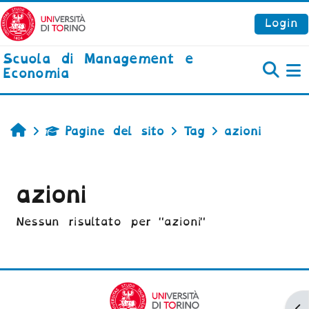
Vai al contenuto principale
Login
Scuola di Management e
Economia
P
Home
Pagine del sito
Tag
azioni
azioni
Nessun risultato per "azioni"
Ap