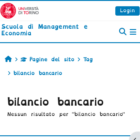
Vai al contenuto principale
Login
Scuola di Management e
Economia
P
Home
Pagine del sito
Tag
bilancio bancario
bilancio bancario
Nessun risultato per "bilancio bancario"
Ap