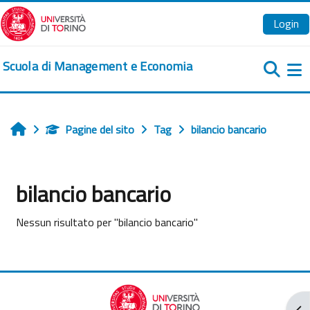
Vai al contenuto principale
Login
Scuola di Management e Economia
Pa
Pagine del sito
Tag
bilancio bancario
Home
bilancio bancario
Nessun risultato per "bilancio bancario"
Apr