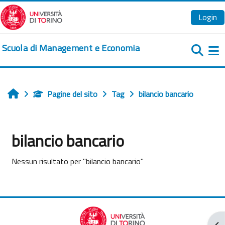
Vai al contenuto principale
Login
Scuola di Management e Economia
Pa
Pagine del sito
Tag
bilancio bancario
Home
bilancio bancario
Nessun risultato per "bilancio bancario"
Apr