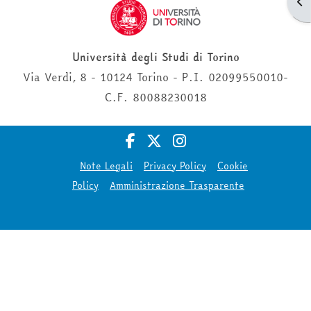
Apr
Università degli Studi di Torino
Via Verdi, 8 - 10124 Torino - P.I. 02099550010-
C.F. 80088230018
Note Legali
Privacy Policy
Cookie
Policy
Amministrazione Trasparente