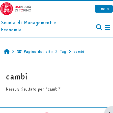
Vai al contenuto principale
Login
Scuola di Management e
Economia
Pa
Pagine del sito
Tag
cambi
Home
cambi
Nessun risultato per "cambi"