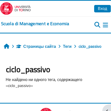
Перейти к основному содержанию
Вход
Scuola di Management e Economia
Б
Страницы сайта
Теги
ciclo_passivo
Главная
ciclo_passivo
Не найдено ни одного тега, содержащего
«ciclo_passivo»
От