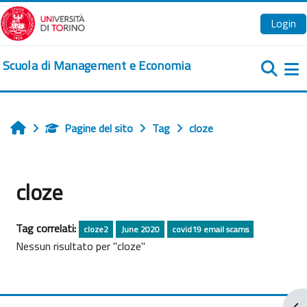
Vai al contenuto principale
Login
Scuola di Management e Economia
Pa
Pagine del sito
Tag
cloze
Home
cloze
Tag correlati:
cloze2
June 2020
covid19 email scams
Nessun risultato per "cloze"
Apr