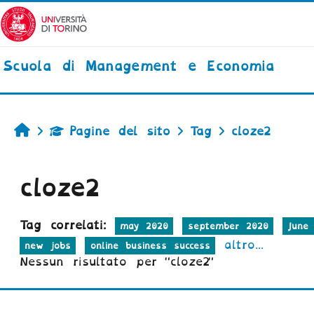
Vai al contenuto principale
Scuola di Management e Economia
Home
Pagine del sito
Tag
cloze2
cloze2
Tag correlati:
may 2020
september 2020
June
altro...
new jobs
online business success
Nessun risultato per "cloze2"