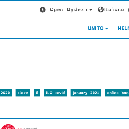
Open Dyslexic
Italiano ‎(
UNITO
HEL
 2020
cloze
il
ILO covid
january 2021
online ban