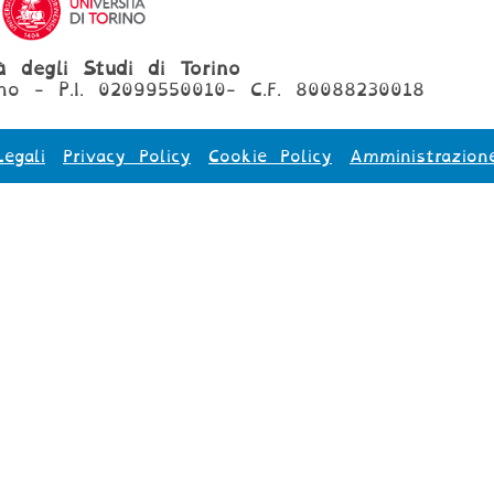
tà degli Studi di Torino
no - P.I. 02099550010- C.F. 80088230018
egali
Privacy Policy
Cookie Policy
Amministrazion