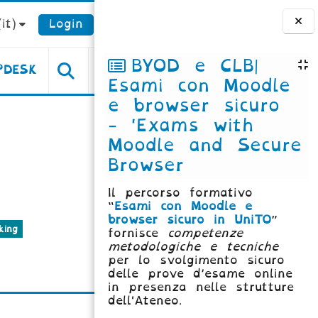
it)‎
Login
Blocchi
BYOD e CLB|
PDESK
Esami con Moodle
e browser sicuro
- 'Exams with
Moodle and Secure
Browser
Il percorso formativo
“
Esami con Moodle e
browser sicuro in UniTO
”
king
fornisce
competenze
metodologiche e tecniche
per lo svolgimento sicuro
delle prove d’esame online
in presenza nelle strutture
dell'Ateneo.