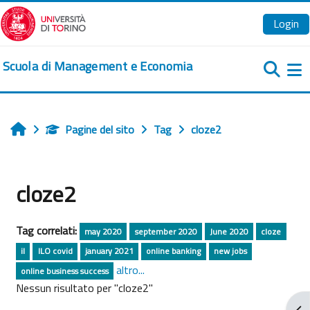
Vai al contenuto principale
Login
Scuola di Management e Economia
Pa
Pagine del sito
Tag
cloze2
Home
cloze2
Tag correlati:
may 2020
september 2020
June 2020
cloze
il
ILO covid
january 2021
online banking
new jobs
altro...
online business success
Nessun risultato per "cloze2"
Apr