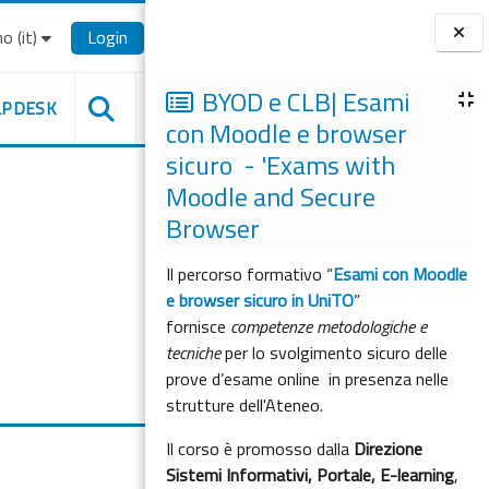
o ‎(it)‎
Login
Blocchi
BYOD e CLB| Esami
LPDESK
con Moodle e browser
sicuro - 'Exams with
Moodle and Secure
Browser
Il percorso formativo “
Esami con Moodle
e browser sicuro in UniTO
”
fornisce
competenze metodologiche e
tecniche
per lo svolgimento sicuro delle
prove d’esame online in presenza nelle
strutture dell'Ateneo.
Il corso è promosso dalla
Direzione
Sistemi Informativi, Portale, E-learning
,