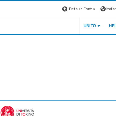
Default Font
Italian
UNITO
HE