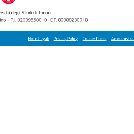
rsità degli Studi di Torino
orino - P.I. 02099550010- C.F. 80088230018
Note Legali
Privacy Policy
Cookie Policy
Amministraz