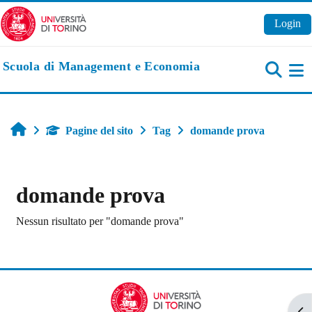
Vai al contenuto principale
Login
Scuola di Management e Economia
Pa
Home
Pagine del sito
Tag
domande prova
domande prova
Nessun risultato per "domande prova"
Apr