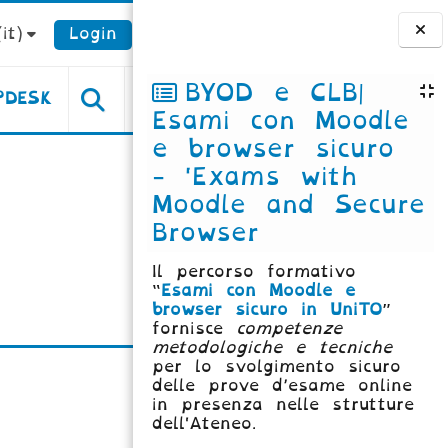
it)‎
Login
Blocchi
BYOD e CLB|
PDESK
Esami con Moodle
e browser sicuro
- 'Exams with
Moodle and Secure
Browser
Il percorso formativo
“
Esami con Moodle e
browser sicuro in UniTO
”
fornisce
competenze
metodologiche e tecniche
per lo svolgimento sicuro
delle prove d’esame online
in presenza nelle strutture
dell'Ateneo.