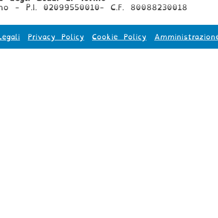
no - P.I. 02099550010- C.F. 80088230018
egali
Privacy Policy
Cookie Policy
Amministrazion