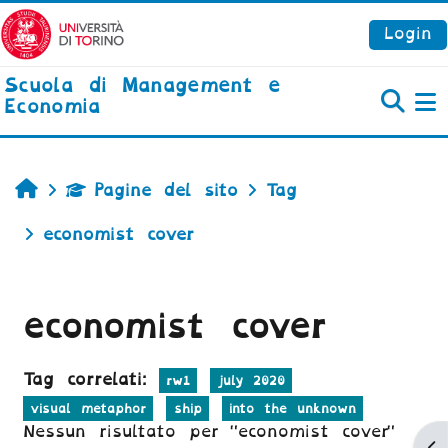
Vai al contenuto principale
Login
Scuola di Management e
Economia
P
Home
Pagine del sito
Tag
economist cover
economist cover
Tag correlati:
rw1
july 2020
visual metaphor
ship
into the unknown
Nessun risultato per "economist cover"
Ap