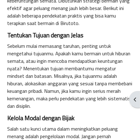
keberuntungan semata. Dibutuhkan strategi bermain yang
efektif agar peluang menang jauh lebih besar. Berikut ini
adalah beberapa pendekatan praktis yang bisa kamu
terapkan saat bermain di Birutoto.
Tentukan Tujuan dengan Jelas
Sebelum mulai memasang taruhan, penting untuk
mengetahui tujuanmu. Apakah kamu bermain untuk hiburan
semata, atau ingin mencoba mendapatkan keuntungan
nyata? Menentukan tujuan membantumu mengatur
mindset dan batasan. Misalnya, jika tujuanmu adalah
hiburan, alokasikan anggaran yang sesuai tanpa membebani
keuangan pribadi. Namun, jika kamu ingin serius meraih
kemenangan, maka perlu pendekatan yang lebih sistematis
Apr
dan disiplin.
Kelola Modal dengan Bijak
Salah satu kunci utama dalam meningkatkan peluang
menang adalah pengelolaan modal. Jangan pernah