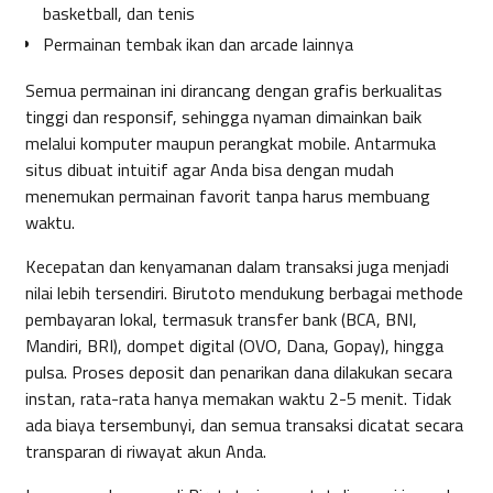
basketball, dan tenis
Permainan tembak ikan dan arcade lainnya
Semua permainan ini dirancang dengan grafis berkualitas
tinggi dan responsif, sehingga nyaman dimainkan baik
melalui komputer maupun perangkat mobile. Antarmuka
situs dibuat intuitif agar Anda bisa dengan mudah
menemukan permainan favorit tanpa harus membuang
waktu.
Kecepatan dan kenyamanan dalam transaksi juga menjadi
nilai lebih tersendiri. Birutoto mendukung berbagai methode
pembayaran lokal, termasuk transfer bank (BCA, BNI,
Mandiri, BRI), dompet digital (OVO, Dana, Gopay), hingga
pulsa. Proses deposit dan penarikan dana dilakukan secara
instan, rata-rata hanya memakan waktu 2-5 menit. Tidak
ada biaya tersembunyi, dan semua transaksi dicatat secara
transparan di riwayat akun Anda.