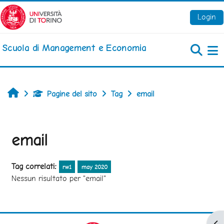
Vai al contenuto principale
Login
Scuola di Management e Economia
Pa
Home
Pagine del sito
Tag
email
email
Tag correlati:
rw1
may 2020
Nessun risultato per "email"
Apr