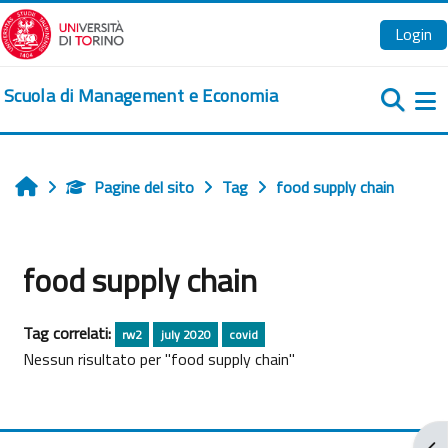
Vai al contenuto principale
Login
Scuola di Management e Economia
Pa
Pagine del sito
Tag
food supply chain
Home
food supply chain
Tag correlati:
rw2
july 2020
covid
Nessun risultato per "food supply chain"
Apr