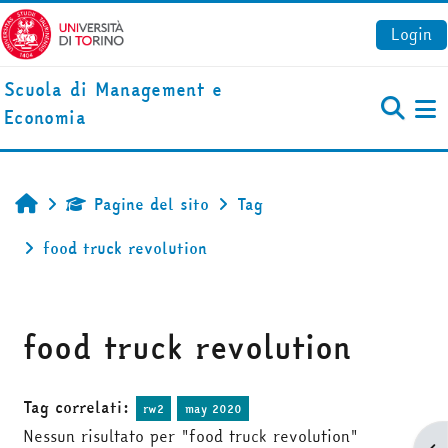
Vai al contenuto principale
Login
Scuola di Management e
Economia
Pa
Pagine del sito
Tag
Home
food truck revolution
food truck revolution
Tag correlati:
rw2
may 2020
Nessun risultato per "food truck revolution"