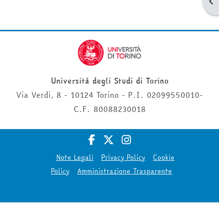
Apr
Università degli Studi di Torino
Via Verdi, 8 - 10124 Torino - P.I. 02099550010-
C.F. 80088230018
Note Legali
Privacy Policy
Cookie
Policy
Amministrazione Trasparente