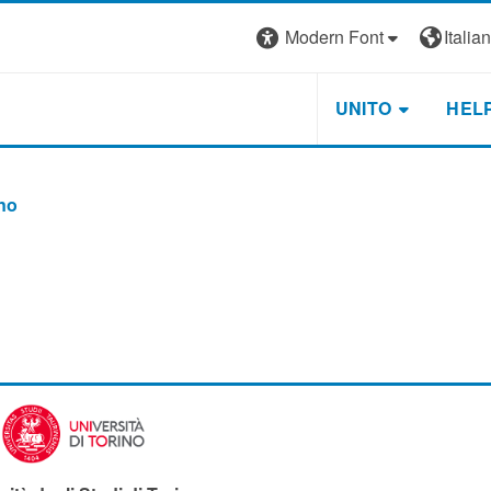
Modern Font
Italiano
UNITO
HEL
no