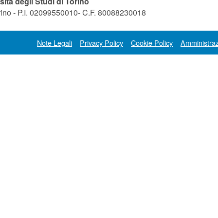
sità degli Studi di Torino
orino - P.I. 02099550010- C.F. 80088230018
Note Legali
Privacy Policy
Cookie Policy
Amministraz