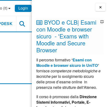
 ‎(it)‎
Login
Blocchi
BYOD e CLB| Esami
PDESK
con Moodle e browser
sicuro - 'Exams with
Moodle and Secure
Browser
Il percorso formativo “
Esami con
Moodle e browser sicuro in UniTO
”
fornisce
competenze metodologiche e
tecniche
per lo svolgimento sicuro
delle prove d’esame online in
presenza nelle strutture dell'Ateneo.
Il corso è promosso dalla
Direzione
Sistemi Informativi, Portale, E-