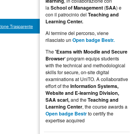
learning
, in collaborazione con
la
School of Management
(
SAA
) e
con il patrocinio del
Teaching and
Learning Center.
ione Trasparente
Al termine del percorso, viene
rilasciato un
Open badge Bestr.
The
'Exams with Moodle and Secure
Browser
' program equips students
with the technical and methodological
skills for secure, on-site digital
examinations at UniTO. A collaborative
effort of the
Information Systems,
Website and E-learning Division,
SAA scarl,
and the
Teaching and
Learning Center
, the course awards a
Open badge Bestr
to certify the
expertise acquired