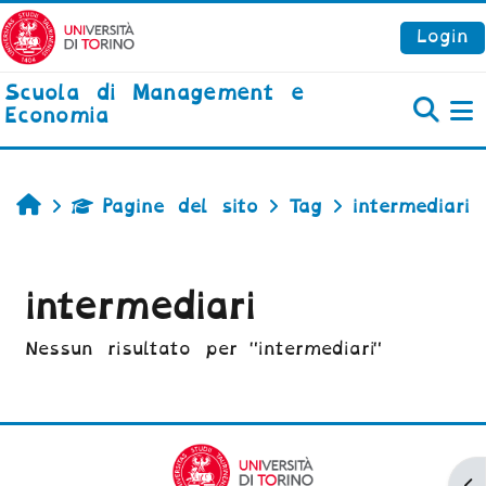
Vai al contenuto principale
Login
Scuola di Management e
Economia
P
Home
Pagine del sito
Tag
intermediari
intermediari
Nessun risultato per "intermediari"
Ap