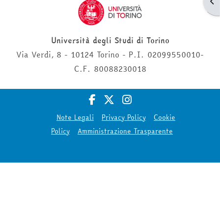
Apr
Università degli Studi di Torino
Via Verdi, 8 - 10124 Torino - P.I. 02099550010-
C.F. 80088230018
Note Legali
Privacy Policy
Cookie
Policy
Amministrazione Trasparente