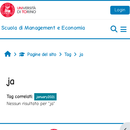
Vai al contenuto principale
Login
Scuola di Management e Economia
Pa
Home
Pagine del sito
Tag
ja
ja
Tag correlati:
january2021
Nessun risultato per "ja"
Apr