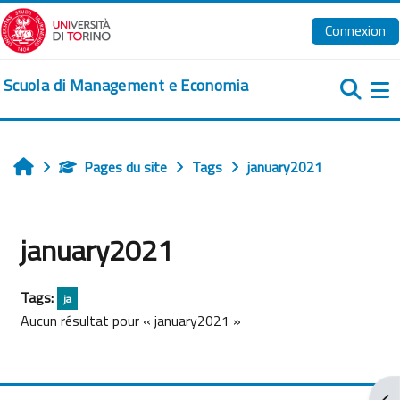
Passer au contenu principal
Connexion
Scuola di Management e Economia
Pa
Pages du site
Tags
january2021
Accueil
january2021
Tags:
ja
Aucun résultat pour « january2021 »
Ouv