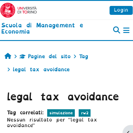
Vai al contenuto principale
Login
Scuola di Management e
Economia
P
Home
Pagine del sito
Tag
legal tax avoidance
legal tax avoidance
Tag correlati:
simulazione
rw2
Nessun risultato per "legal tax
avoidance"
Ap